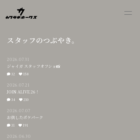
HOME
INFORMATION
スタッフのつぶやき。
PROFILE
BLOG
MOVIE
OFFICIAL SITE
2026.07.31
ジャイガ スタッフオフショ📸
32
158
2026.07.21
JOIN ALIVE 26！
34
210
会員登録
ログイン
2026.07.07
お供したポケパーク
31
191
2026.06.30