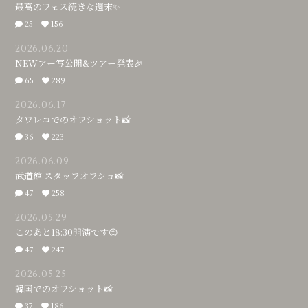
最高のフェス続きな週末✨
25
156
2026.06.20
NEWアー写公開&ツアー発表🎉
65
289
2026.06.17
タワレコでのオフショット📸
36
223
2026.06.09
武道館 スタッフオフショ📸
47
258
2026.05.29
このあと18:30開演です😌
47
247
2026.05.25
韓国でのオフショット📸
37
186