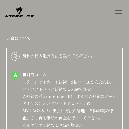
HOME
INFORMATION
退会について
PROFILE
BLOG
MOVIE
OFFICIAL SITE
有料会員の退会方法を教えてください。
Q
■月額コース
A
＜クレジットカード決済・d払い・auかんたん決
済・ソフトバンク決済でご入会の場合＞
会員登録
ログイン
ご登録のPlus member ID（またはご登録のメール
アドレス）とパスワードでログイン後、
MY PAGEの「お支払い方法の管理・自動継続の停
止」より自動継続の停止を行ってください。
＜その他の決済でご登録の場合＞