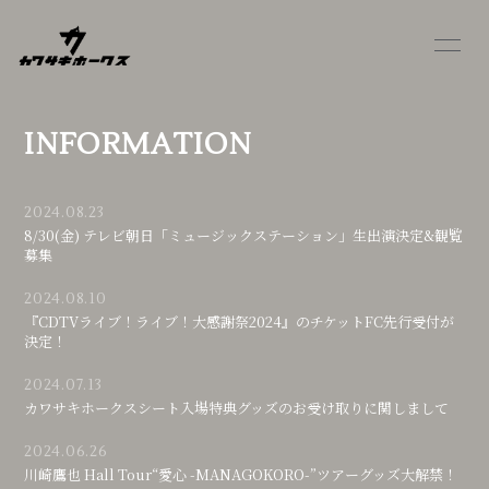
HOME
INFORMATION
INFORMATION
PROFILE
BLOG
MOVIE
OFFICIAL SITE
2024.08.23
8/30(金) テレビ朝日「ミュージックステーション」生出演決定&観覧
募集
2024.08.10
『CDTVライブ！ライブ！大感謝祭2024』のチケットFC先行受付が
決定！
会員登録
ログイン
2024.07.13
カワサキホークスシート入場特典グッズのお受け取りに関しまして
2024.06.26
川崎鷹也 Hall Tour“愛心 -MANAGOKORO-”ツアーグッズ大解禁！