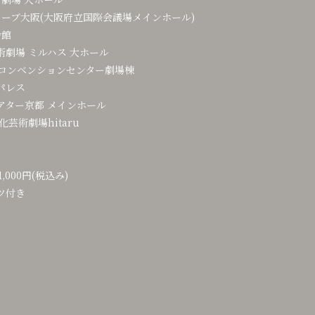
ーブ大阪(大阪府立国際会議場メインホール)
会館
術劇場 ミルハス 大ホール
縄コンベンションセンター劇場棟
パレス
アター京都 メインホール
芸術劇場hitaru
000円(税込み)
ツ付き