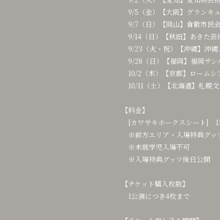
9/5（金）【大阪】グランキュ
9/7（日）【岡山】倉敷市民
9/14（日）【秋田】あきた芸
9/23（火・祝）【沖縄】沖
9/28（日）【福岡】福岡サン
10/2（木）【京都】ロームシ
10/11（土）【北海道】札幌文化
【料金】
[カワサキホークスシート] 11,
※前方エリア・入場特典グッ
※未就学児入場不可
※入場特典グッツ後日公開
【チケット購入枚数】
1公演につき4枚まで